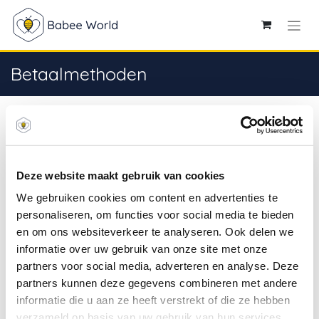
Betaalmethoden
Welke betaalmogelijkheden worden
aangeboden?
Deze website maakt gebruik van cookies
Betalen kan met:
We gebruiken cookies om content en advertenties te
iDeal:
Veilig betalen met internetbankieren via jouw
personaliseren, om functies voor social media te bieden
eigen Nederlandse bank.
en om ons websiteverkeer te analyseren. Ook delen we
BanContact / Mister Cash:
Veilig betalen met
informatie over uw gebruik van onze site met onze
internetbankieren via jouw eigen Belgische bank
partners voor social media, adverteren en analyse. Deze
Maestro:
Veilig betalen met internetbankieren via
partners kunnen deze gegevens combineren met andere
jouw eigen Belgische of Nederlandse bank
informatie die u aan ze heeft verstrekt of die ze hebben
Creditcards:
Veilig betalen met je Mastercard, Visa
verzameld op basis van uw gebruik van hun services.