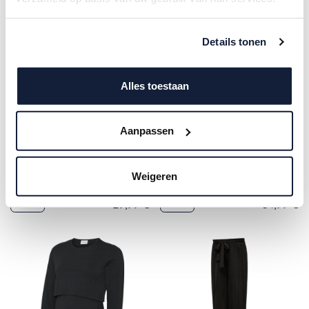
Details tonen
Alles toestaan
Aanpassen
Mamalicious | T-shirt Fenia
Mamalicious | Jumpsuit
Hot Fudge
Lucy Navy Blazer
Weigeren
29,99
€
54,99
€