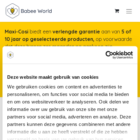
Maxi-Cosi
biedt een
verlengde garantie
aan van
5 of
10 jaar op geselecteerde producten,
op voorwaarde
dat deze binnen zes maanden na aankoop zijn
geregistreerd op onze website. Het duurt maar een
minuut, maar garandeert jarenlange gemoedsrust!
Meer info & registreren van je product
*Producten
Deze website maakt gebruik van cookies
kunnen vanaf 25 november 2025 worden geregistreerd voor een
We gebruiken cookies om content en advertenties te
verlengde garantie.
personaliseren, om functies voor social media te bieden
en om ons websiteverkeer te analyseren. Ook delen we
Kleding
informatie over uw gebruik van onze site met onze
partners voor social media, adverteren en analyse. Deze
partners kunnen deze gegevens combineren met andere
Borstvoeding
Kleding
Verzorging
informatie die u aan ze heeft verstrekt of die ze hebben
verzameld op basis van uw gebruik van hun services.