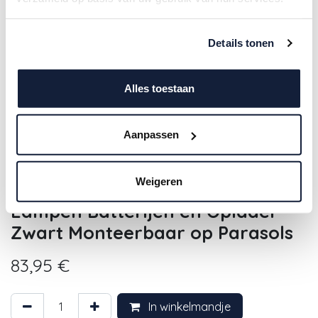
Details tonen
Alles toestaan
Aanpassen
4SO | Verlichting
Weigeren
Parasolverlichting 24 leds in 4
Lampen Batterijen en Oplader
Zwart Monteerbaar op Parasols
83,95
€
In winkelmandje