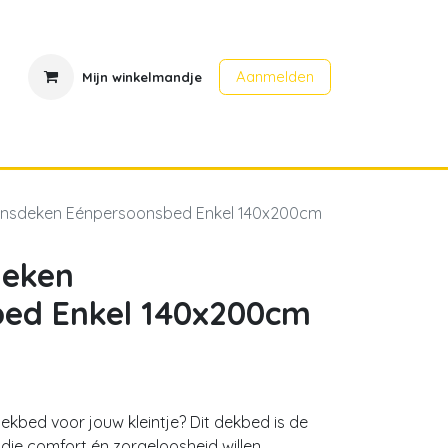
Aanmelden
Mijn winkelmandje
en
Contact
Evenementen
onsdeken Eénpersoonsbed Enkel 140x200cm
deken
ed Enkel 140x200cm
ekbed voor jouw kleintje? Dit dekbed is de
ie comfort én zorgeloosheid willen