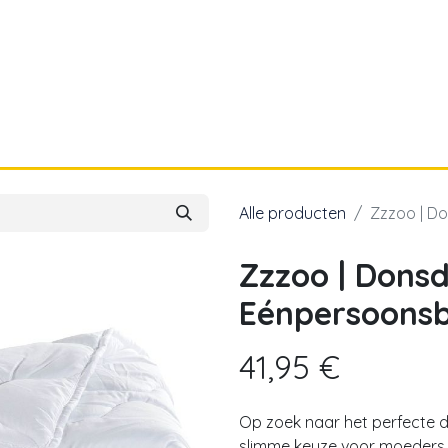
a
Voor papa
Cadeaubon
Geboortelijst
Alle producten
Zzzoo | D
Zzzoo | Dons
Eénpersoonsb
41,95
€
Op zoek naar het perfecte d
slimme keuze voor moeders d