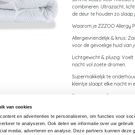
combineren. Ultrazacht, lich
de deur te houden zo slaap j
Waarom je ZZZOO Allergy Pro
Allergievriendelijk & knus: Z
voor de gevoelige huid van j
Lichtgewicht & pluizig: Voel
nacht vol zoete dromen.
Supermakkelijk te onderhou
kleintje slaapt elke nacht in
Duurzaam comfort
ik van cookies
Met een combinatie van micro
biedt dit dekbed ultiem sl
ontent en advertenties te personaliseren, om functies voor soci
allergieën en hallo tegen ee
erkeer te analyseren. Ook delen we informatie over uw gebruik 
cial media, adverteren en analyse. Deze partners kunnen deze
ZZZOO Allergy Protect voor 