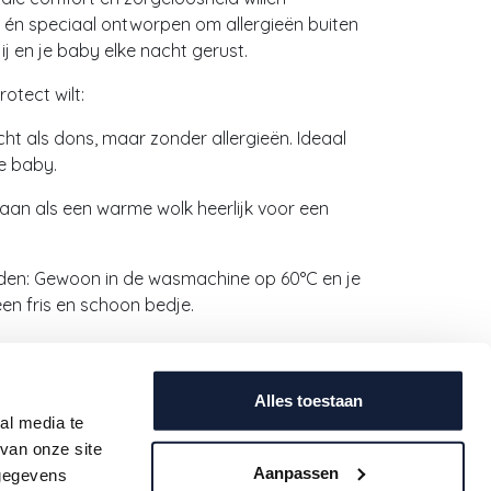
t én speciaal ontworpen om allergieën buiten
ij en je baby elke nacht gerust.
tect wilt:
acht als dons, maar zonder allergieën. Ideaal
e baby.
t aan als een warme wolk heerlijk voor een
den: Gewoon in de wasmachine op 60°C en je
 een fris en schoon bedje.
fiber en holle, gesiliconiseerde vezelvulling
Alles toestaan
aapcomfort én bescherming. Zeg dag tegen
al media te
n veilige, knusse slaapomgeving!
van onze site
Aanpassen
 gegevens
zorgeloze nachten en de allerzachtste