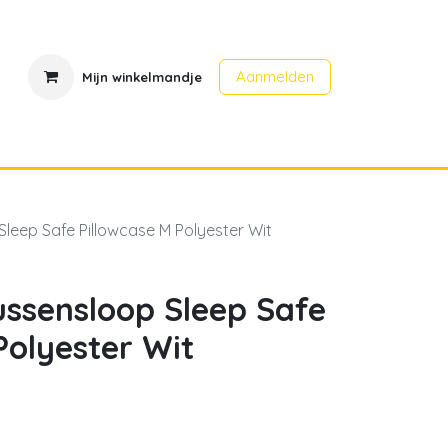
Aanmelden
Mijn winkelmandje
en
Contact
Evenementen
Sleep Safe Pillowcase M Polyester Wit
ussensloop Sleep Safe
Polyester Wit