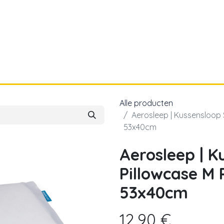
a
Voor papa
Cadeaubon
Geboortelijst
Alle producten
Aerosleep | Kussensloop 
53x40cm
Aerosleep | K
Pillowcase M 
53x40cm
12,90
€