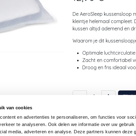
De AeroSleep kussensloop ma
kleintje helemaal compleet. D
kussen altijd ademend en dro
Waarom je dit kussensloopj
Optimale luchtcirculati
Zacht en comfortabel v
Droog en fris ideaal v
In
ik van cookies
Toevoegen aan verlanglij
ontent en advertenties te personaliseren, om functies voor soci
erkeer te analyseren. Ook delen we informatie over uw gebruik 
cial media, adverteren en analyse. Deze partners kunnen deze