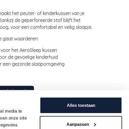
akt het peuter- of kinderkussen van je
ankzij de geperforeerde stof blijft het
og, voor een comfortabel en veilig slaapje.
e gaat waarderen:
e voor het AeroSleep kussen
oor de gevoelige kinderhuid
oor een gezonde slaapomgeving
 winkelmandje
st
Alles toestaan
al media te
van onze site
Aanpassen
 gegevens