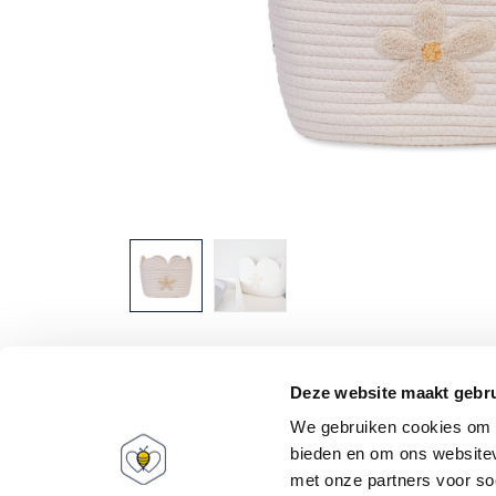
Babee World
Mijn account
Deze website maakt gebru
We gebruiken cookies om c
Over ons
Informatie
bieden en om ons websitev
FAQ
Registreren
met onze partners voor so