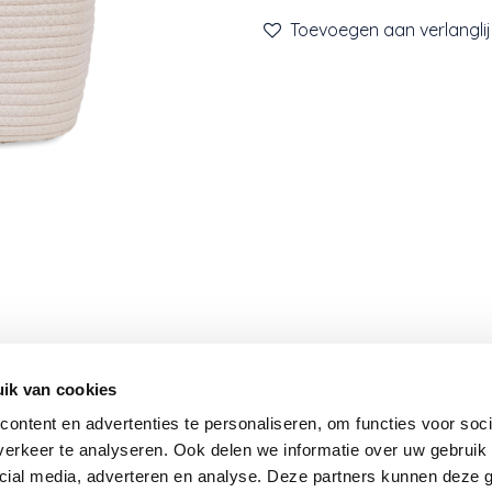
Toevoegen aan verlanglij
Nieuwsbrief
ik van cookies
ontent en advertenties te personaliseren, om functies voor soci
Word je graag op de hoogte gehouden van onze nie
erkeer te analyseren. Ook delen we informatie over uw gebruik 
producten, geweldige promoties en andere acties? Schr
cial media, adverteren en analyse. Deze partners kunnen deze
dan in voor onze nieuwsbrief en we houden je op de h