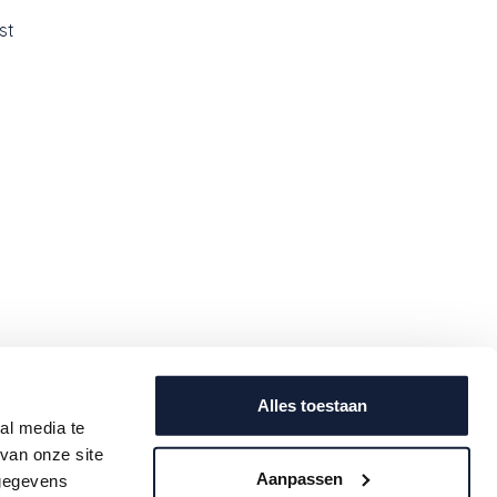
st
Contact
Alles toestaan
al media te
uwe
info@babeeworld.com
van onze site
ijf je
+32 11 397 397 (algemeen)
Aanpassen
 gegevens
oogte.