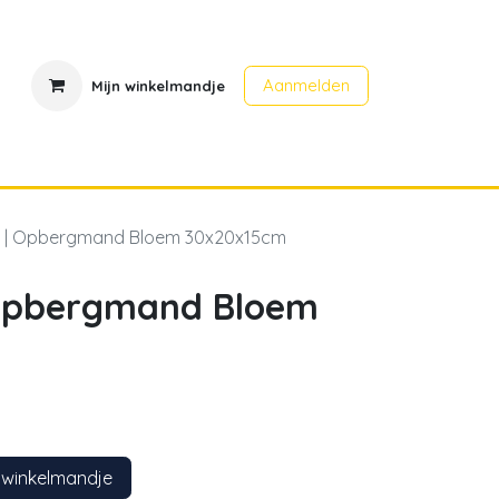
Aanmelden
Mijn winkelmandje
en
Contact
Evenementen
 | Opbergmand Bloem 30x20x15cm
 Opbergmand Bloem
 winkelmandje