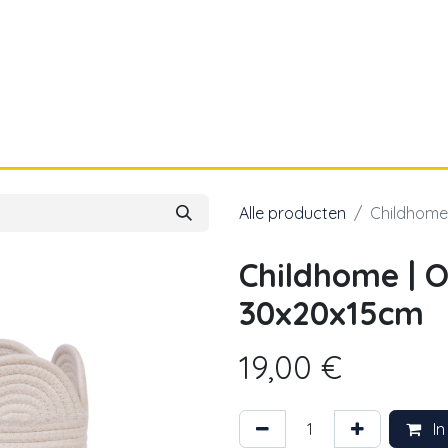
a
Voor papa
Cadeaubon
Geboortelijst
Alle producten
Childhome
Childhome |
30x20x15cm
19,00
€
In