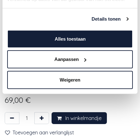
Details tonen
Alles toestaan
Aanpassen
4SO | Afdekhoes vr
Zweefparasol/ Freepole
Weigeren
Hacienda Grijs Polyester
69,00
€
In winkelmandje
Toevoegen aan verlanglijst