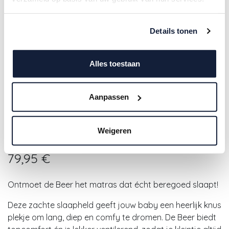
Details tonen
Alles toestaan
Aanpassen
Zzzoo | Matras vr Babybed Beer
Weigeren
Polyetherschuim 60x120x11cm
79,95
€
Ontmoet de Beer het matras dat écht beregoed slaapt!
Deze zachte slaapheld geeft jouw baby een heerlijk knus
plekje om lang, diep en comfy te dromen. De Beer biedt