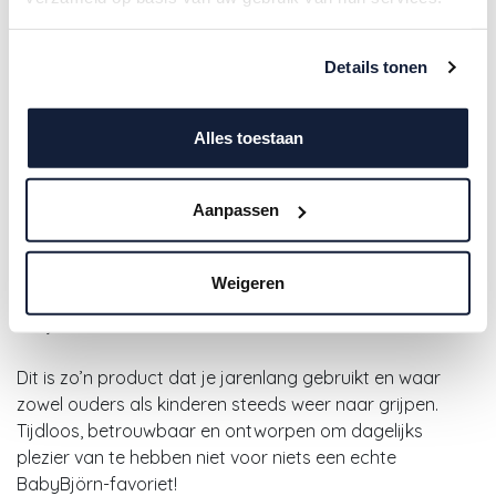
Details tonen
Alles toestaan
Aanpassen
BabyBjorn | Opstapje Step Stool
Diepblauw/Wit H15,5cm
Weigeren
23,95
€
Dit is zo’n product dat je jarenlang gebruikt en waar
zowel ouders als kinderen steeds weer naar grijpen.
Tijdloos, betrouwbaar en ontworpen om dagelijks
plezier van te hebben niet voor niets een echte
BabyBjörn-favoriet!