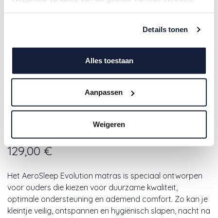
Details tonen
Alles toestaan
Aanpassen
Aerosleep | Matras Sleep Safe
Weigeren
Pack Evolution 75x95cm
129,00
€
Het AeroSleep Evolution matras is speciaal ontworpen
voor ouders die kiezen voor duurzame
kwaliteit,
optimale ondersteuning en ademend comfort. Zo kan je
kleintje veilig, ontspannen
en
hygiënisch slapen, nacht na