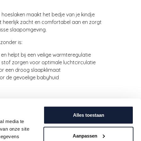
 hoeslaken maakt het bedje van je kindje
t heerlijk zacht en comfortabel aan en zorgt
frisse slaapomgeving.
zonder is:
en helpt bij een veilige warmteregulatie
 stof zorgen voor optimale luchtcirculatie
or een droog slaapklimaat
r de gevoelige babyhuid
 winkelmandje
Alles toestaan
al media te
st
van onze site
Aanpassen
 gegevens