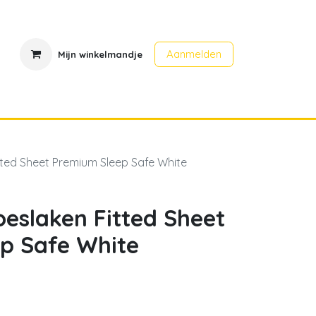
Aanmelden
Mijn winkelmandje
en
Contact
Evenementen
tted Sheet Premium Sleep Safe White
oeslaken Fitted Sheet
p Safe White