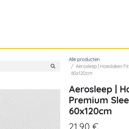
a
Voor papa
Cadeaubon
Geboortelijst
Alle producten
Aerosleep | Hoeslaken Fi
60x120cm
Aerosleep | H
Premium Slee
60x120cm
21,90
€