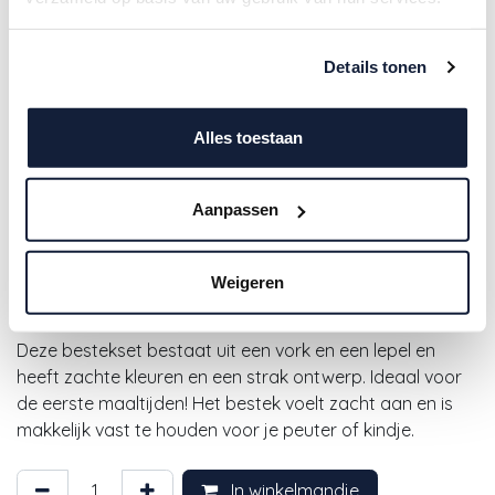
Details tonen
Alles toestaan
Mushie | Bestek Fork & Spoon
Aanpassen
Smoke Grijs
Weigeren
9,90
€
Deze bestekset bestaat uit een vork en een lepel en
heeft zachte kleuren en een strak ontwerp. Ideaal voor
de eerste maaltijden! Het bestek voelt zacht aan en is
makkelijk vast te houden voor je peuter of kindje.
In winkelmandje