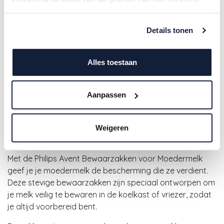
Details tonen
Alles toestaan
Avent | Bewaarzakjes vr
Aanpassen
Moedermelk 25-pack
Weigeren
10,90
€
Met de Philips Avent Bewaarzakken voor Moedermelk
geef je je moedermelk de bescherming die ze verdient.
Deze stevige bewaarzakken zijn speciaal ontworpen om
je melk veilig te bewaren in de koelkast of vriezer, zodat
je altijd voorbereid bent.