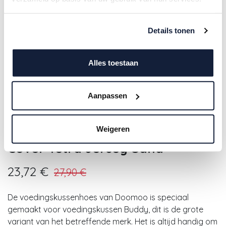
Details tonen
Alles toestaan
Aanpassen
Doomoo |
Weigeren
Positioneringskussenhoes Buddy
Cover Tetra Jersey Sand
23,72
€
27,90
€
De voedingskussenhoes van Doomoo is speciaal
gemaakt voor voedingskussen Buddy, dit is de grote
variant van het betreffende merk. Het is altijd handig om