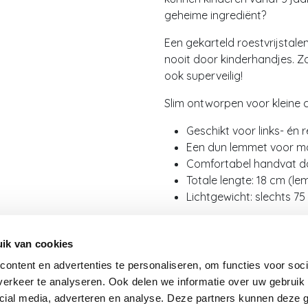
geheime ingrediënt?
Een gekarteld roestvrijstal
nooit door kinderhandjes. Zo
ook superveilig!
Slim ontworpen voor kleine 
Geschikt voor links- én
Een dun lemmet voor mo
Comfortabel handvat da
Totale lengte: 18 cm (l
Lichtgewicht: slechts 7
En nog een extra pluspunt: d
recyclebaar.
ik van cookies
ontent en advertenties te personaliseren, om functies voor soci
Snijden, zagen, smullen!
erkeer te analyseren. Ook delen we informatie over uw gebruik 
Groenten, fruit, brood… het 
cial media, adverteren en analyse. Deze partners kunnen deze