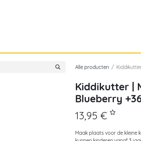
a
Voor papa
Cadeaubon
Geboortelijst
Alle producten
Kiddikutte
Kiddikutter | 
Blueberry +3
13,95
€
Maak plaats voor de kleine 
kunnen kinderen vanaf 3 jaar