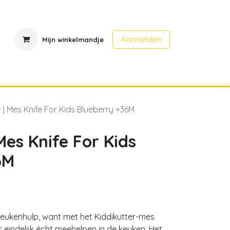
Aanmelden
Mijn winkelmandje
en
Contact
Evenementen
r | Mes Knife For Kids Blueberry +36M
Mes Knife For Kids
6M
keukenhulp, want met het Kiddikutter-mes
 eindelijk écht meehelpen in de keuken. Het