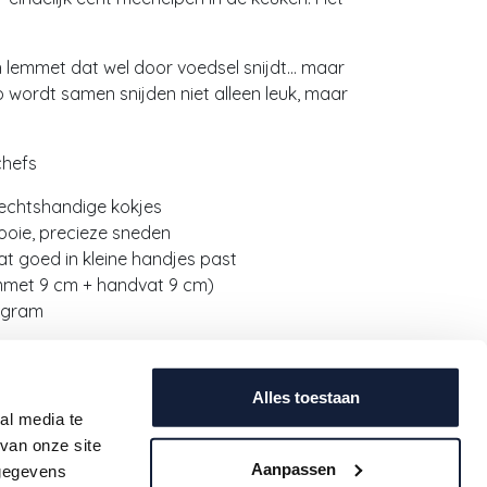
en lemmet dat wel door voedsel snijdt… maar
 wordt samen snijden niet alleen leuk, maar
chefs
 rechtshandige kokjes
oie, precieze sneden
t goed in kleine handjes past
emmet 9 cm + handvat 9 cm)
5 gram
e kartonnen verpakking is volledig
Alles toestaan
al media te
van onze site
Kiddikutter-mes gaat er moeiteloos
Aanpassen
 gegevens