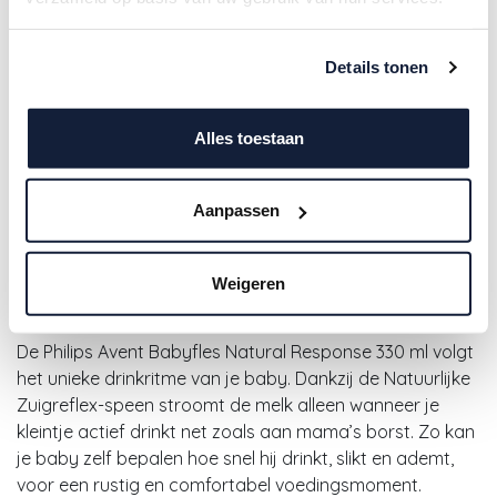
Details tonen
Alles toestaan
Avent | Breedhalsfles Natural
Aanpassen
Response PP 330ml
Weigeren
11,90
€
De Philips Avent Babyfles Natural Response 330 ml volgt
het unieke drinkritme van je baby. Dankzij de Natuurlijke
Zuigreflex-speen stroomt de melk alleen wanneer je
kleintje actief drinkt net zoals aan mama’s borst. Zo kan
je baby zelf bepalen hoe snel hij drinkt, slikt en ademt,
voor een rustig en comfortabel voedingsmoment.