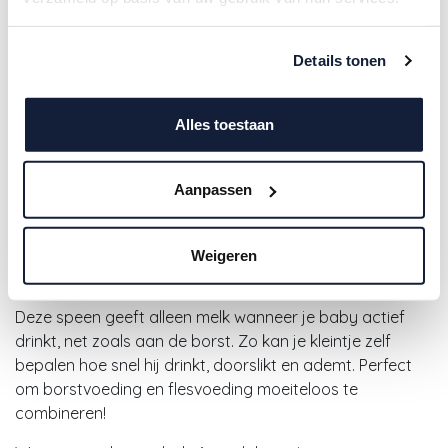
Details tonen
Alles toestaan
Avent | Zuigspeen Natural
Aanpassen
Response Flow 4
Weigeren
6,50
€
Deze speen geeft alleen melk wanneer je baby actief
drinkt, net zoals aan de borst. Zo kan je kleintje zelf
bepalen hoe snel hij drinkt, doorslikt en ademt. Perfect
om borstvoeding en
flesvoeding moeiteloos te
combineren!