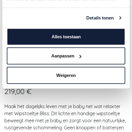
Details tonen
Alles toestaan
Aanpassen
Babybjorn | Relax Bliss Geweven
Weigeren
Classic Quilt Donkergroen
219,00
€
Maak het dagelijks leven met je baby net wat relaxter
met Wipstoeltje Bliss. Dit lichte en handige wipstoeltje
beweegt mee met je baby en zorgt voor een natuurlijke,
rustgevende schommeling. Geen knoppen of batterijen