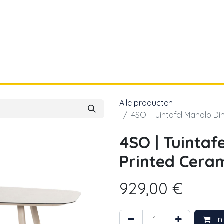
a
Voor papa
Cadeaubon
Geboortelijst
Alle producten
4SO | Tuintafel Manolo D
4SO | Tuintaf
Printed Cera
929,00
€
In