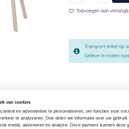
Toevoegen aan verlanglij
Transport enkel op 
Gelieve te mailen n
Nieuwsbrief
ik van cookies
Word je graag op de hoogte gehouden van onze nie
ontent en advertenties te personaliseren, om functies voor soci
producten, geweldige promoties en andere acties? Schr
erkeer te analyseren. Ook delen we informatie over uw gebruik 
dan in voor onze nieuwsbrief en we houden je op de h
cial media, adverteren en analyse. Deze partners kunnen deze