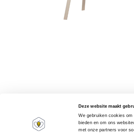
Babee World
Mijn account
Deze website maakt gebru
Over ons
Informatie
We gebruiken cookies om c
FAQ
Registreren
bieden en om ons websitev
Cadeaubonnen
Mijn bestellingen
met onze partners voor so