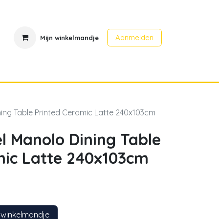
Aanmelden
Mijn winkelmandje
en
Contact
Evenementen
ining Table Printed Ceramic Latte 240x103cm
el Manolo Dining Table
mic Latte 240x103cm
 winkelmandje