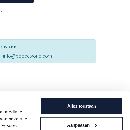
st
aanvraag.
aar info@babeeworld.com
Contact
uwe
Alles toestaan
info@babeeworld.com
al media te
ijf je
+32 11 397 397 (algemeen)
van onze site
oogte.
+32 11 397 396 (geboortelijsten)
Aanpassen
 gegevens