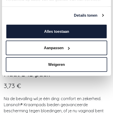
Details tonen
Alles toestaan
Aanpassen
Lansinoh | Na De Bevalling
Weigeren
Kraamverband Absorberend
Maat 2 12-pack
3,73
€
Na de bevalling wil je één ding: comfort en zekerheid.
Lansinoh® Kraampads bieden geavanceerde
bescherming tegen bloedingen, of je nu vaginaal bent