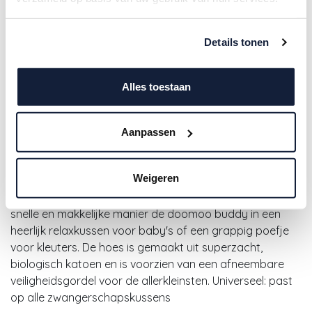
Details tonen
Alles toestaan
Doomoo | Relax Cover Almond
Aanpassen
31,50
€
Weigeren
De doomoo buddy relax hoes transformeert op een
snelle en makkelijke manier de doomoo buddy in een
heerlijk relaxkussen voor baby's of een grappig poefje
voor kleuters. De hoes is gemaakt uit superzacht,
biologisch katoen en is voorzien van een afneembare
veiligheidsgordel voor de allerkleinsten. Universeel: past
op alle zwangerschapskussens