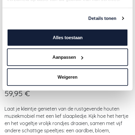
Details tonen
Alles toestaan
Aanpassen
Little Dutch | Muziekmobiel Fairy
Weigeren
Garden Hout Roze +0m
59,95
€
Laat je kleintje genieten van de rustgevende houten
muziekmobiel met een lief slaapliedje. Kijk hoe het hertje
en het vogeltje vrolijk rondjes draaien, samen met vijf
andere schattige speeltjes: een aardbei, bloem,