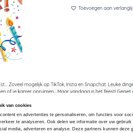
Toevoegen aan verlanglij
iefst... Zoveel mogelijk op TikTok, Insta en Snapchat. Leuke di
n of je kamer opruimen... Maar vandaag is het feest! Geniet e
Nieuwsbrief
ik van cookies
ontent en advertenties te personaliseren, om functies voor soci
Word je graag op de hoogte gehouden van onze nie
erkeer te analyseren. Ook delen we informatie over uw gebruik 
producten, geweldige promoties en andere acties? Schr
cial media, adverteren en analyse. Deze partners kunnen deze
dan in voor onze nieuwsbrief en we houden je op de h