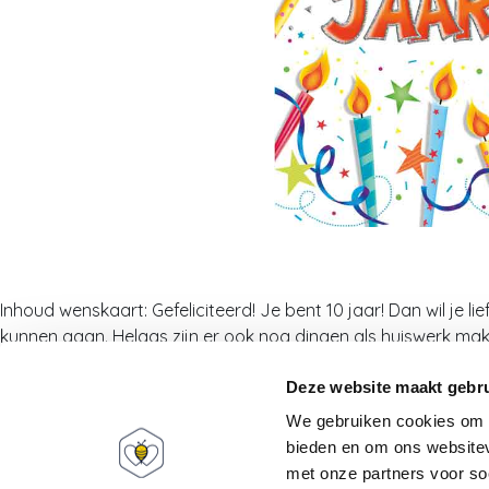
Inhoud wenskaart: Gefeliciteerd! Je bent 10 jaar! Dan wil je l
kunnen gaan. Helaas zijn er ook nog dingen als huiswerk make
Babee World
Mijn account
Deze website maakt gebru
We gebruiken cookies om c
Over ons
Informatie
bieden en om ons websitev
FAQ
Registreren
met onze partners voor so