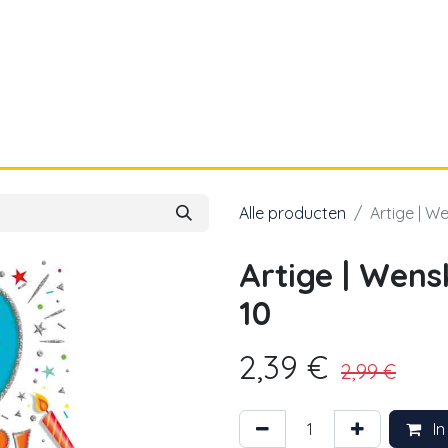
a
Voor papa
Cadeaubon
Geboortelijst
Alle producten
Artige | W
Artige | Wen
10
2,39
€
2,99
€
In