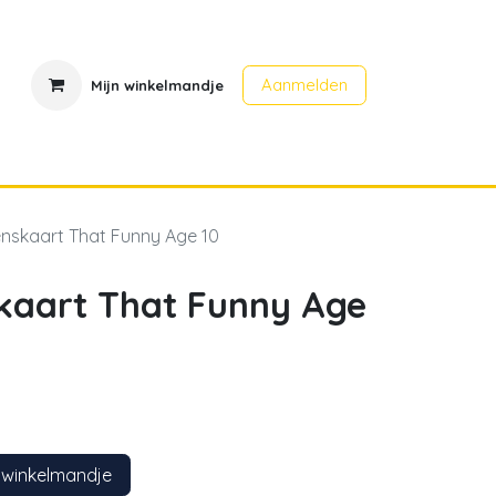
Aanmelden
Mijn winkelmandje
en
Contact
Evenementen
enskaart That Funny Age 10
skaart That Funny Age
 winkelmandje