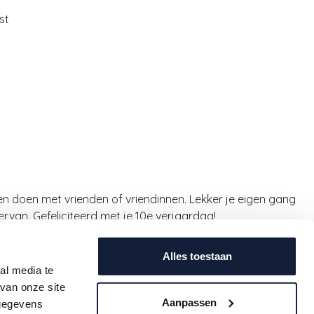
st
ngen doen met vrienden of vriendinnen. Lekker je eigen gang
rvan. Gefeliciteerd met je 10e verjaardag!
Contact
Alles toestaan
al media te
uwe
info@babeeworld.com
van onze site
ijf je
+32 11 397 397 (algemeen)
Aanpassen
 gegevens
oogte.