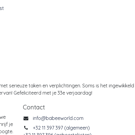
st
l met serieuze taken en verplichtingen. Soms is het ingewikkeld
ervan! Gefeliciteerd met je 33e verjaardag!
Contact
uwe
info@babeeworld.com
ijf je
+32 11 397 397 (algemeen)
oogte.