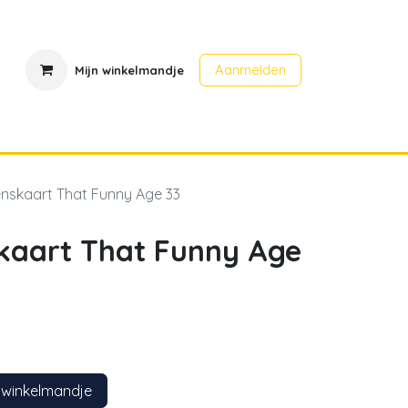
Aanmelden
Mijn winkelmandje
en
Contact
Evenementen
enskaart That Funny Age 33
skaart That Funny Age
 winkelmandje