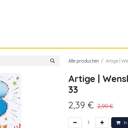
a
Voor papa
Cadeaubon
Geboortelijst
Alle producten
Artige | W
Artige | Wen
33
2,39
€
2,99
€
In