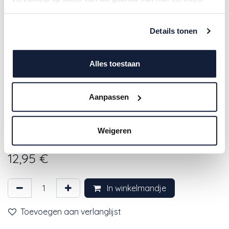
Details tonen
Alles toestaan
Aanpassen
A Lovely Little Company |
Weigeren
Badspeelgoed Foam Dinosaurs
12,95
€
In winkelmandje
Toevoegen aan verlanglijst