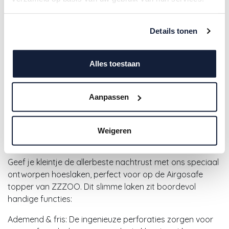
Details tonen
Alles toestaan
Zzzoo | Hoeslaken Airgosafe Wit
Aanpassen
70x140cm
Weigeren
23,95
€
Geef je kleintje de allerbeste nachtrust met ons speciaal
ontworpen hoeslaken, perfect voor op de Airgosafe
topper van ZZZOO. Dit slimme laken zit boordevol
handige functies:
Ademend & fris: De ingenieuze perforaties zorgen voor