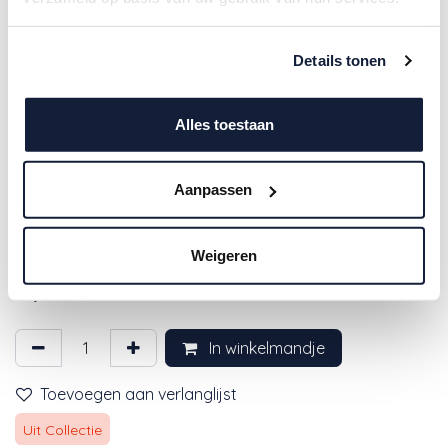
Details tonen
Alles toestaan
Aanpassen
Laessig | Washandje Muslin
Powder Blue Blauw 3-pack
Weigeren
11,95
€
In winkelmandje
Toevoegen aan verlanglijst
Uit Collectie