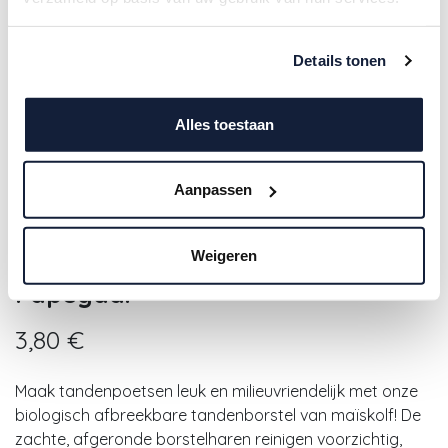
Details tonen
Alles toestaan
Aanpassen
Babyton | Tandenborstel Bio
Weigeren
Tandenborstel Zachte Haartjes
Papegaai
3,80
€
Maak tandenpoetsen leuk en milieuvriendelijk met onze
biologisch afbreekbare tandenborstel van maïskolf! De
zachte, afgeronde borstelharen reinigen voorzichtig,