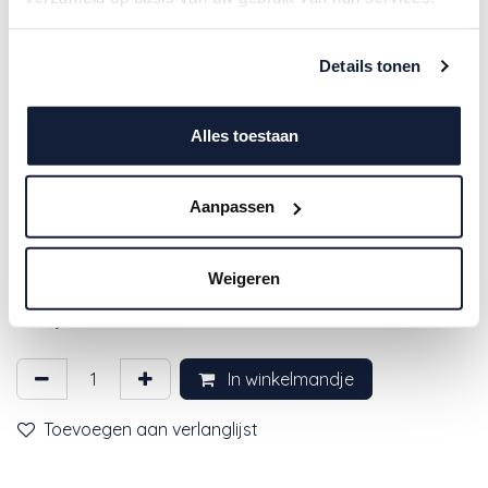
Details tonen
Alles toestaan
Aanpassen
4SO | Tuinstoel Cortina Stacking
Chair Latte Stapelbaar
Weigeren
149,00
€
In winkelmandje
Toevoegen aan verlanglijst