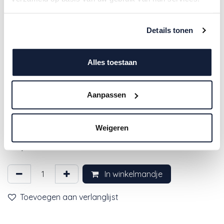
Details tonen
Alles toestaan
Aanpassen
4SO | Tuinstoel Tosca Dining Chair
Stapelbaar wit frame
Weigeren
99,00
€
In winkelmandje
Toevoegen aan verlanglijst