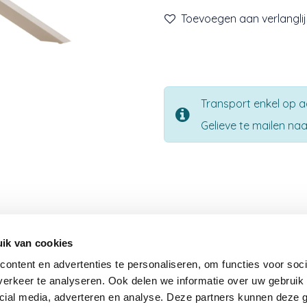
Toevoegen aan verlanglij
Transport enkel op 
Gelieve te mailen n
Nieuwsbrief
ik van cookies
Word je graag op de hoogte gehouden van onze nie
producten, geweldige promoties en andere acties? Schr
ontent en advertenties te personaliseren, om functies voor soci
dan in voor onze nieuwsbrief en we houden je op de h
erkeer te analyseren. Ook delen we informatie over uw gebruik 
cial media, adverteren en analyse. Deze partners kunnen deze