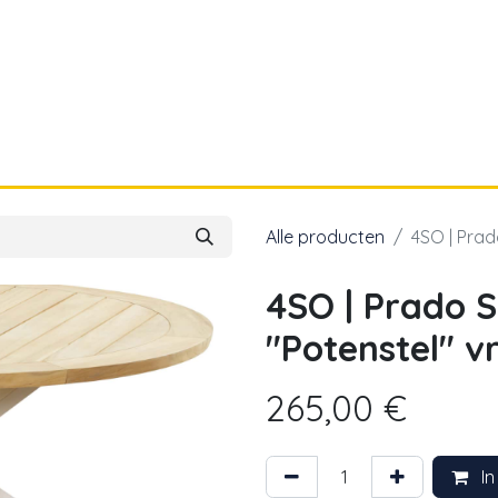
a
Voor papa
Cadeaubon
Geboortelijst
Alle producten
4SO | Prad
4SO | Prado 
"Potenstel" v
265,00
€
In