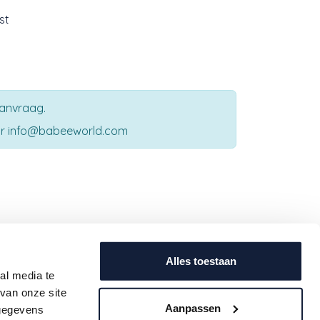
st
aanvraag.
aar info@babeeworld.com
Contact
uwe
info@babeeworld.com
Alles toestaan
ijf je
al media te
+32 11 397 397 (algemeen)
oogte.
van onze site
+32 11 397 396 (geboortelijsten)
Aanpassen
 gegevens