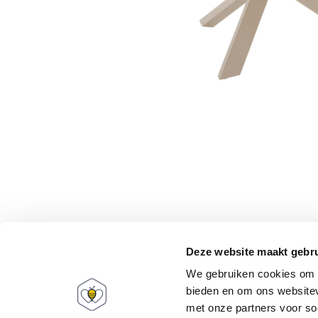
Babee World
Mijn account
Deze website maakt gebru
Over ons
Informatie
We gebruiken cookies om c
FAQ
Registreren
bieden en om ons websitev
Cadeaubonnen
Mijn bestellingen
met onze partners voor so