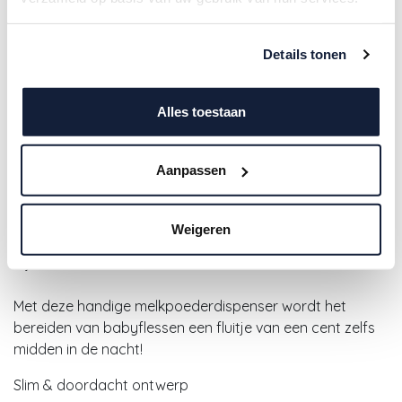
Details tonen
Alles toestaan
Aanpassen
Babymoov | Melkpoederdoosje
Babydose PP Mineral Sand/Beige
Weigeren
7,90
€
Met deze handige melkpoederdispenser wordt het
bereiden van babyflessen een fluitje van een cent zelfs
midden in de nacht!
Slim & doordacht ontwerp