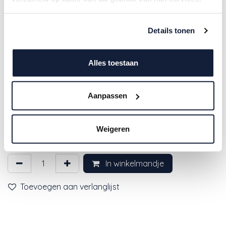
Details tonen
Alles toestaan
4SO | Handdoek Caramel/Sand
Aanpassen
180x100cm
Weigeren
50,00
€
In winkelmandje
Toevoegen aan verlanglijst