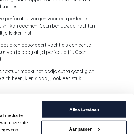
functies:
ze perforaties zorgen voor een perfecte
tje vrij kan ademen. Geen benauwde nachten
jd lekker fris!
hoeslaken absorbeert vocht als een echte
 van je baby altijd perfect blijft. Geen
!
e textuur maakt het bedje extra gezellig en
 zich heerlijk en slaap jij ook een stuk
laken samen met de Airgosafe topper of
Alles toestaan
al media te
rde slaapervaring. Geef je baby het
van onze site
dsrust die je verdient.
Aanpassen
 gegevens