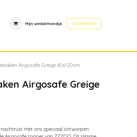
Aanmelden
Mijn winkelmandje
en
Contact
Evenementen
oeslaken Airgosafe Greige 60x120cm
aken Airgosafe Greige
te nachtrust met ons speciaal ontworpen
de Airgosafe topper van ZZZOO. Dit slimme