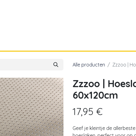
a
Voor papa
Cadeaubon
Geboortelijst
Alle producten
Zzzoo | H
Zzzoo | Hoesl
60x120cm
17,95
€
Geef je kleintje de allerbes
hoeslaken, perfect voor op 