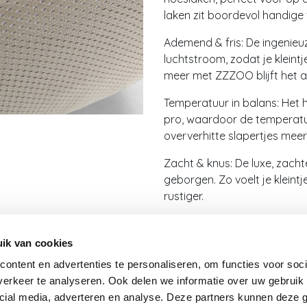
laken zit boordevol handige 
Ademend & fris: De ingenieu
luchtstroom, zodat je klein
meer met ZZZOO blijft het alti
Temperatuur in balans: Het 
pro, waardoor de temperatuur
oververhitte slapertjes meer
Zacht & knus: De luxe, zacht
geborgen. Zo voelt je kleintje
rustiger.
Combineer en geniet!
ik van cookies
Gebruik het ademende hoes
ontent en advertenties te personaliseren, om functies voor soci
matras voor een ongeëvenaa
erkeer te analyseren. Ook delen we informatie over uw gebruik 
allerbeste én jezelf de gemoe
cial media, adverteren en analyse. Deze partners kunnen deze