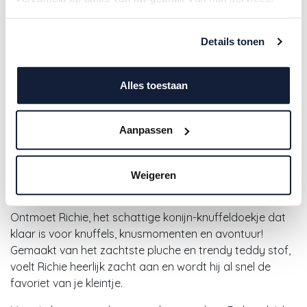
Details tonen
Alles toestaan
Happy Horse | Knuffeldoek
Aanpassen
Richie Mini Rabbit Green
Weigeren
14,50
€
Ontmoet Richie, het schattige konijn-knuffeldoekje dat
klaar is voor knuffels, knusmomenten
en avontuur!
Gemaakt van het zachtste pluche en trendy teddy stof,
voelt Richie heerlijk zacht aan en wordt hij al snel de
favoriet van je kleintje.