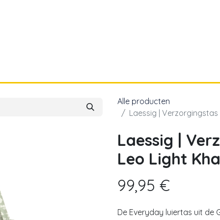
a
Voor papa
Cadeaubon
Geboortelijst
Alle producten
Laessig | Verzorgingstas
Laessig | Ver
Leo Light Kh
99,95
€
De Everyday luiertas uit de G