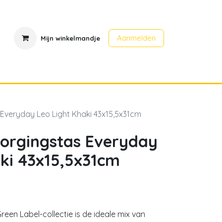
Aanmelden
Mijn winkelmandje
en
Contact
Evenementen
 Everyday Leo Light Khaki 43x15,5x31cm
zorgingstas Everyday
aki 43x15,5x31cm
reen Label-collectie is de ideale mix van