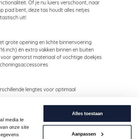
tionaliteit. Of je nu luiers verschoont, naar
p pad bent, deze tas houdt alles netjes
astisch uit!
t grote opening en lichte binnenvoering
16 inch) én extra vakken binnen en buiten
voor gemorst materiaal of vochtige doekjes
rschoningsaccessoires
schillende lengtes voor optimaal
erwagen of trolley worden bevestigd
otend bovenmateriaal met stijlvolle
Alles toestaan
al media te
van onze site
s
Aanpassen
 gegevens