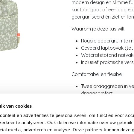
modern design en slimme func
kantoor gaat of een dagje o
georganiseerd én ziet er fant
Waarom je deze tas wilt
Royale opbergruimte me
Gevoerd laptopvak (tot 
Waterafstotend natvak 
Inclusief praktische ve
Comfortabel en flexibel
Twee draaggrepen in ver
draagcomfort
Kan eenvoudig aan kind
ik van cookies
Hoogwaardig, waterafst
goudkleurige details
ontent en advertenties te personaliseren, om functies voor soci
erkeer te analyseren. Ook delen we informatie over uw gebruik 
Inclusief handige accessoire
cial media, adverteren en analyse. Deze partners kunnen deze