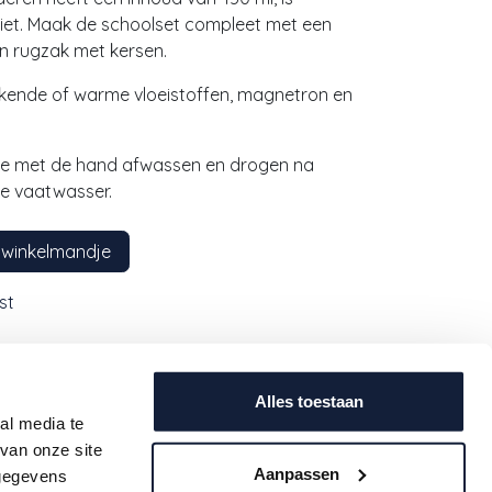
niet. Maak de schoolset compleet met een
en rugzak met kersen.
kokende of warme vloeistoffen, magnetron en
tje met de hand afwassen en drogen na
de vaatwasser.
 winkelmandje
st
Alles toestaan
7,3 cm
al media te
van onze site
Aanpassen
 gegevens