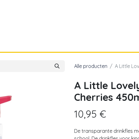
a
Voor papa
Cadeaubon
Geboortelijst
Alle producten
A Little L
A Little Love
Cherries 450
10,95
€
De transparante drinkfles m
school. De drinkfles voor ki