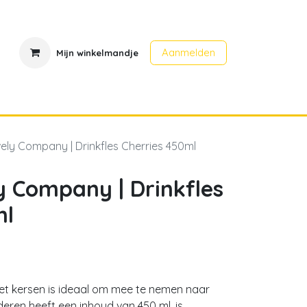
Aanmelden
Mijn winkelmandje
en
Contact
Evenementen
ovely Company | Drinkfles Cherries 450ml
ly Company | Drinkfles
ml
et kersen is ideaal om mee te nemen naar
nderen heeft een inhoud van 450 ml, is