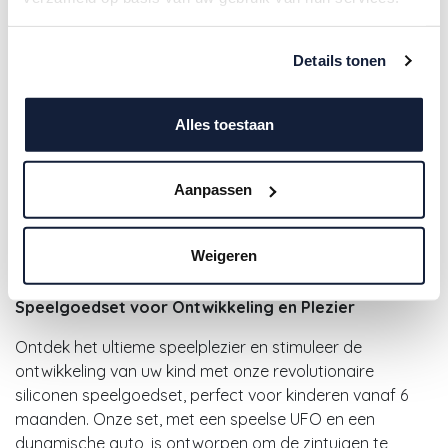
Details tonen
Alles toestaan
Mabebi | Speelset Qormi Blauw
Aanpassen
29,50
€
Weigeren
Verrijk de Kindertijd: Innovatieve Siliconen
Speelgoedset voor Ontwikkeling en Plezier
Ontdek het ultieme speelplezier en stimuleer de
ontwikkeling van uw kind met onze revolutionaire
siliconen speelgoedset, perfect voor kinderen vanaf 6
maanden. Onze set, met een speelse UFO en een
dynamische auto, is ontworpen om de zintuigen te