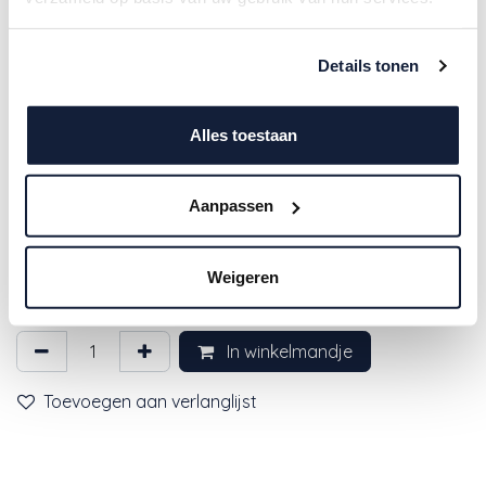
Details tonen
Alles toestaan
Meyco | Hoeslaken Air Balloons
Aanpassen
Jersey 75x95cm
Weigeren
9,95
€
In winkelmandje
Toevoegen aan verlanglijst