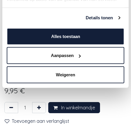
Details tonen
Alles toestaan
Aanpassen
Meyco | Hoeslaken Forest Animal
Weigeren
Jersey Sand 60x120cm
9,95
€
In winkelmandje
Toevoegen aan verlanglijst