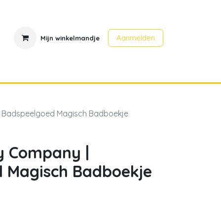
Aanmelden
Mijn winkelmandje
en
Contact
Evenementen
 | Badspeelgoed Magisch Badboekje
ly Company |
 Magisch Badboekje