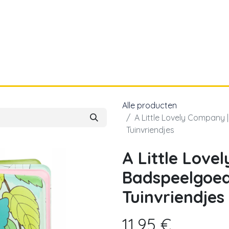
a
Voor papa
Cadeaubon
Geboortelijst
Alle producten
A Little Lovely Company
Tuinvriendjes
A Little Love
Badspeelgoed
Tuinvriendjes
11,95
€