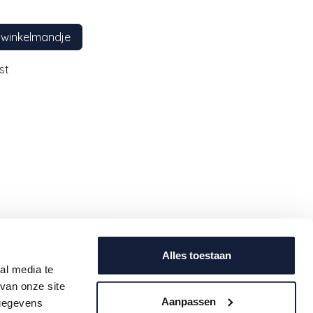
 winkelmandje
st
Contact
uwe
info@babeeworld.com
Alles toestaan
ijf je
al media te
+32 11 397 397 (algemeen)
oogte.
van onze site
+32 11 397 396 (geboortelijsten)
Aanpassen
 gegevens