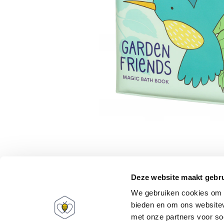
Babee World
Mijn account
Deze website maakt gebru
Over ons
Informatie
We gebruiken cookies om c
FAQ
Registreren
bieden en om ons websitev
Cadeaubonnen
Mijn bestellingen
met onze partners voor so