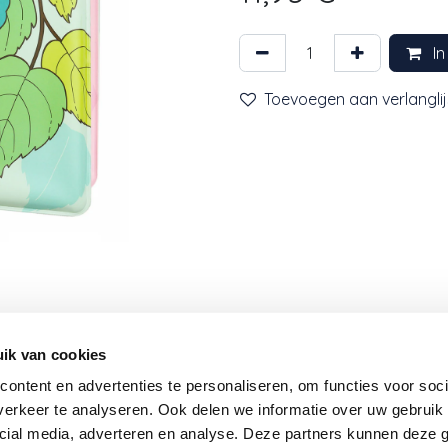
In
Toevoegen aan verlanglij
Nieuwsbrief
ik van cookies
Word je graag op de hoogte gehouden van onze nie
producten, geweldige promoties en andere acties? Schr
ontent en advertenties te personaliseren, om functies voor soci
dan in voor onze nieuwsbrief en we houden je op de h
erkeer te analyseren. Ook delen we informatie over uw gebruik 
cial media, adverteren en analyse. Deze partners kunnen deze