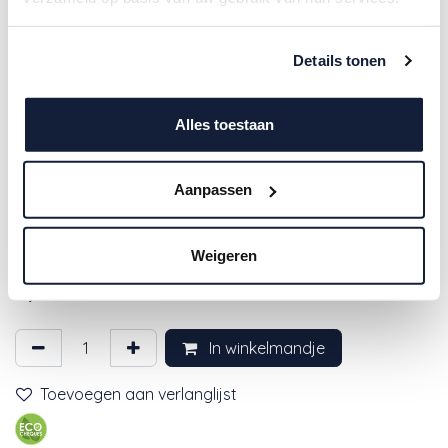
Details tonen
Alles toestaan
Aanpassen
Ambiente | Servetten Autumn
Forest 3-laags 33x33cm 20-pack
Weigeren
3,50
€
In winkelmandje
Toevoegen aan verlanglijst