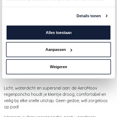
Details tonen
Alles toestaan
Aanpassen
Aeromoov | Poncho Outdoor
Bunny Grey
Weigeren
45,90
€
Licht, waterdicht en supersnel aan: de AeroMoov
regenponcho houdt je kleintje droog, comfortabel en
veilig bij elke snelle uitstap. Geen gedoe, wél zorgeloos
op pad!