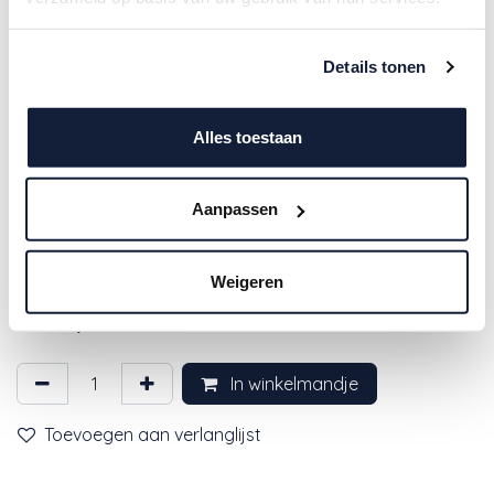
Details tonen
Alles toestaan
Aanpassen
4SO | Tuinstoel Beverly Living
Chair Latte met 3 Kussen
Weigeren
1.099,00
€
In winkelmandje
Toevoegen aan verlanglijst