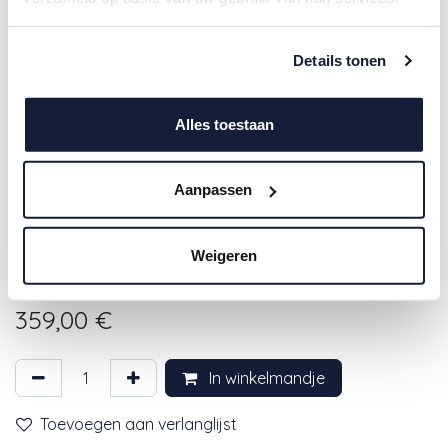
Details tonen
Alles toestaan
Aanpassen
4SO | Tuintafel June Coffee Table
Base Caramel High Gloss
Weigeren
60x40cm
359,00
€
In winkelmandje
Toevoegen aan verlanglijst