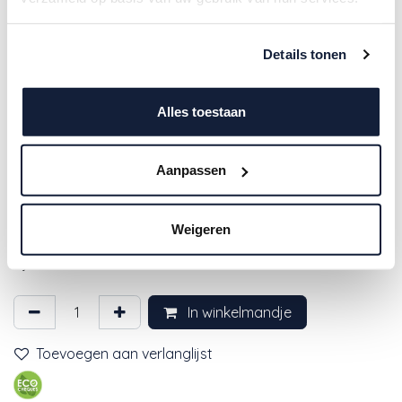
Details tonen
Alles toestaan
Aanpassen
Ambiente | Servetten Balloon
Hearts 3-laags 33x33cm 20-pack
Weigeren
1,75
€
In winkelmandje
Toevoegen aan verlanglijst