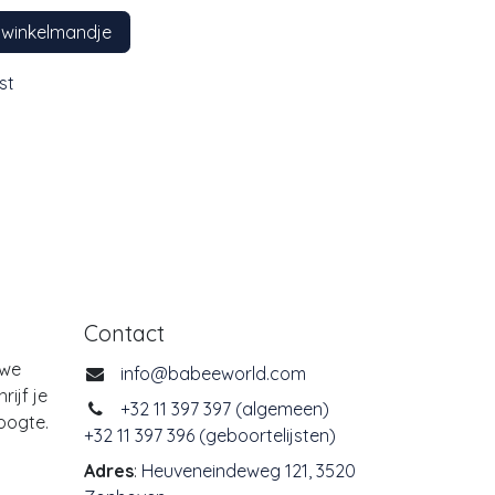
 winkelmandje
st
Contact
uwe
info@babeeworld.com
ijf je
+32 11 397 397 (algemeen)
oogte.
+32 11 397 396 (geboortelijsten)
Adres
:
Heuveneindeweg 121, 3520