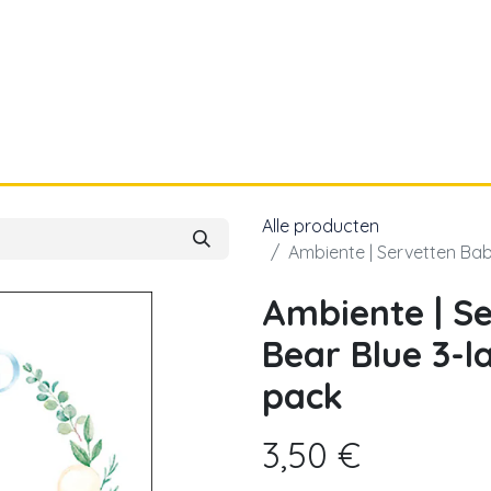
a
Voor papa
Cadeaubon
Geboortelijst
Alle producten
Ambiente | Servetten Ba
Ambiente | S
Bear Blue 3-
pack
3,50
€