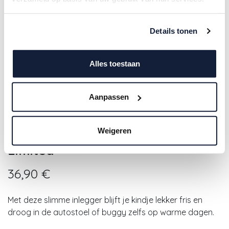
Details tonen
Alles toestaan
Aanpassen
Aeromoov | Inlegkussen Air
Weigeren
Layer Autostoel Gr 2/3 Cherries
Limited
36,90
€
Met deze slimme inlegger blijft je kindje lekker fris en
droog in de autostoel of buggy zelfs op warme dagen.