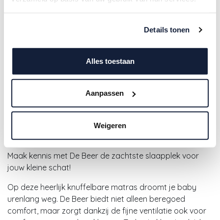
Details tonen
Alles toestaan
Zzzoo | Matras vr Park Rond
Aanpassen
Beer Ø90cm
Weigeren
74,95
€
Maak kennis met De Beer de zachtste slaapplek voor
jouw kleine schat!
Op deze heerlijk knuffelbare matras droomt je baby
urenlang weg. De Beer biedt niet alleen beregoed
comfort, maar zorgt dankzij de fijne ventilatie ook voor