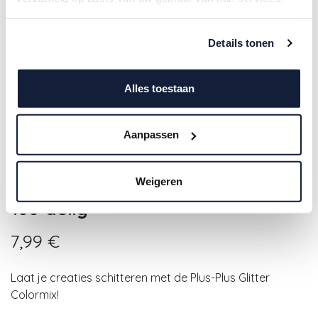
Details tonen
Alles toestaan
Aanpassen
Plus-Plus | Educatief Speelgoed
Weigeren
Glitter Bouwstukjes Kleurenmix
100-delig
7,99
€
Laat je creaties schitteren met de Plus-Plus Glitter
Colormix!